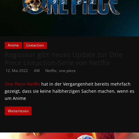
Anime
Liveaction
Regisseur gibt neues Update zur One
Piece Liveaction-Serie von Netflix
,
12. Mai 2022
AM
Netflix
one piece
One Piece
Netflix
hat in der Vergangenheit bereits mehrfach
gezeigt, dass sie keine halbherzigen Sachen machen, wenn es
um Anime
Weiterlesen