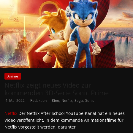
Anime
Netflix zeigt neues Video zur
kommenden 3D-Serie Sonic Prime
,
,
,
4. Mai 2022
Redaktion
Kino
Netflix
Sega
Sonic
Netflix
Der Netflix After School YouTube-Kanal hat ein neues
Video veröffentlicht, in dem kommende Animationsfilme für
Netflix vorgestellt werden, darunter