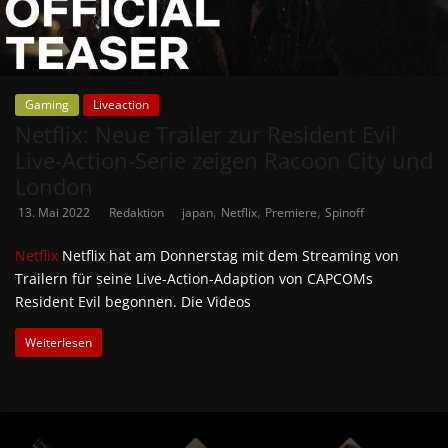
Gaming
Liveaction
Netflix: Neue Trailer zur Resident Evil
Live-Action-Serie zeigen Racoon City und
London
,
,
,
13. Mai 2022
Redaktion
japan
Netflix
Premiere
Spinoff
Netflix
Netflix hat am Donnerstag mit dem Streaming von
Trailern für seine Live-Action-Adaption von CAPCOMs
Resident Evil begonnen. Die Videos
Weiterlesen