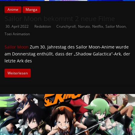
Anime
Manga
Sailor Moon bekommt 2 neue Filme
,
,
,
,
30. April 2022
Redaktion
Crunchyroll
Naruto
Netflix
Sailor Moon
Toei Animation
Sailor Moon
Zum 30. Jahrestag des Sailor Moon-Anime wurde
am Donnerstag enthüllt, dass der „Shadow Galactica“-Ark, der
letzte Ark des
Weiterlesen