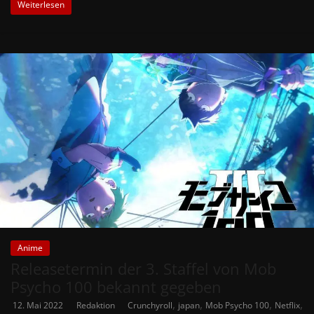
Weiterlesen
Anime
Releasetermin der 3. Staffel von Mob
Psycho 100 bekannt gegeben
,
,
,
,
12. Mai 2022
Redaktion
Crunchyroll
japan
Mob Psycho 100
Netflix