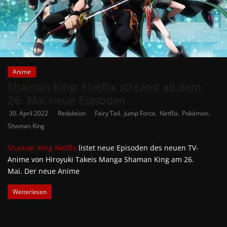
Anime
Shaman King: Netflix streamt ab dem
26. Mai neue Episoden
,
,
,
,
30. April 2022
Redaktion
Fairy Tail
Jump Force
Netflix
Pokémon
Shaman King
Shaman King
Netflix
listet neue Episoden des neuen TV-
Anime von Hiroyuki Takeis Manga Shaman King am 26.
Mai. Der neue Anime
Weiterlesen