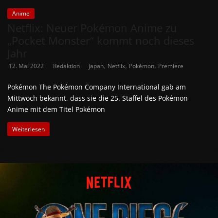
Anime
Netflix: Neuer Pokémon Anime zu
„Pocket Monster“ kommt noch dieses
Jahr
,
,
,
12. Mai 2022
Redaktion
japan
Netflix
Pokémon
Premiere
Pokémon The Pokémon Company International gab am
Mittwoch bekannt, dass sie die 25. Staffel des Pokémon-
Anime mit dem Titel Pokémon
Weiterlesen