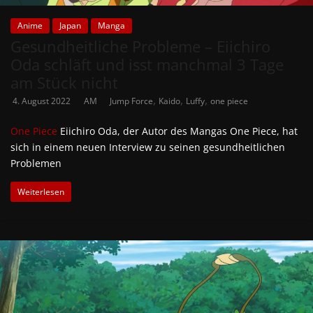
Anime
Japan
Manga
Gesundheitliche Probleme – Eiichiro
Oda schläft und isst manchmal 3 Tage
am Stück nicht
,
,
,
4. August 2022
AM
Jump Force
Kaido
Luffy
one piece
One Piece
Eiichiro Oda, der Autor des Mangas One Piece, hat
sich in einem neuen Interview zu seinen gesundheitlichen
Problemen
Weiterlesen