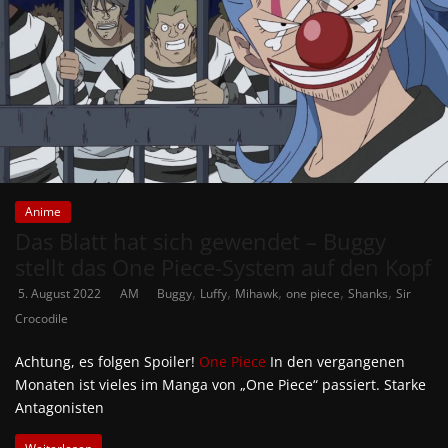
Anime
Das Blatt hat sich gewendet – Buggy
stellt das One Piece-System auf den Kopf
,
,
,
,
,
5. August 2022
AM
Buggy
Luffy
Mihawk
one piece
Shanks
Sir
Crocodile
Achtung, es folgen Spoiler!
One Piece
In den vergangenen
Monaten ist vieles im Manga von „One Piece“ passiert. Starke
Antagonisten