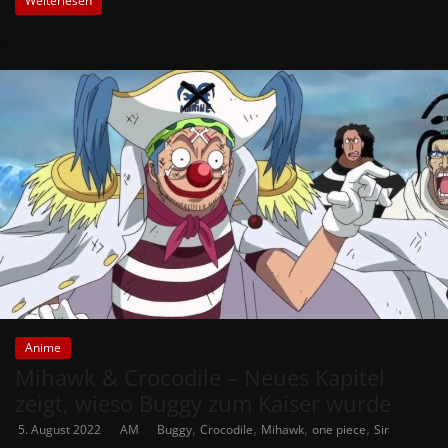
Weiterlesen
Anime
Mihawk & Crocodile – Neues Kapitel
zeigt, wieso Buggy zum Kaiser wurde
,
,
,
,
5. August 2022
AM
Buggy
Crocodile
Mihawk
one piece
Sir