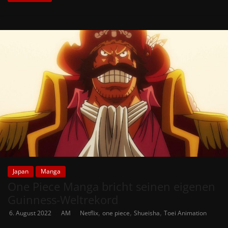
Japan
Manga
One Piece Manga bricht seinen eigenen
Guinness-Weltrekord
,
,
,
6. August 2022
AM
Netflix
one piece
Shueisha
Toei Animation