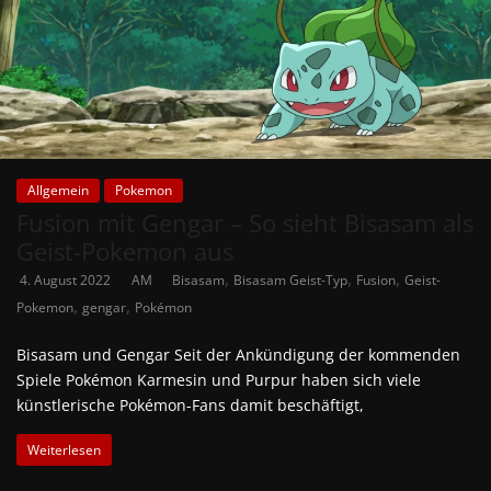
Allgemein
Pokemon
Fusion mit Gengar – So sieht Bisasam als
Geist-Pokemon aus
,
,
,
4. August 2022
AM
Bisasam
Bisasam Geist-Typ
Fusion
Geist-
,
,
Pokemon
gengar
Pokémon
Bisasam und Gengar Seit der Ankündigung der kommenden
Spiele Pokémon Karmesin und Purpur haben sich viele
künstlerische Pokémon-Fans damit beschäftigt,
Weiterlesen