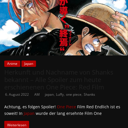
Anime
Japan
Herkunft und Nachname von Shanks
bekannt – Alle Spoiler zum heute
erschienenen One Piece: Red Film
,
,
,
6. August 2022
AM
japan
Luffy
one piece
Shanks
Achtung, es folgen Spoiler!
One Piece
Film Red Endlich ist es
soweit! In
Japan
wurde der lang ersehnte Film One
Weiterlesen