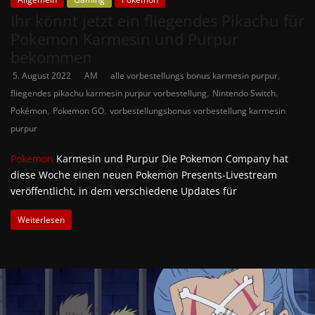
Ihr könnt jetzt ein fliegendes Pikachu für
Pokemon Karmesin und Purpur
bekommen
,
5. August 2022
AM
alle vorbestellungs bonus karmesin purpur
,
,
fliegendes pikachu karmesin purpur vorbestellung
Nintendo Switch
,
,
Pokémon
Pokemon GO
vorbestellungsbonus vorbestellung karmesin
purpur
Pokemon
Karmesin und Purpur Die Pokemon Company hat
diese Woche einen neuen Pokemon Presents-Livestream
veröffentlicht, in dem verschiedene Updates für
Weiterlesen