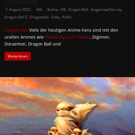
unzensiert
,
,
,
,
7. August 2022
AM
Bulma
DB
Dragon Ball
dragon ball blu ray
,
,
,
Dragon Ball Z
Dragonball
Goku
Krillin
Dragon Ball
Viele der heutigen Anime-Fans sind mit den
uralten Animes wie
Pokemon
,
Sailor Moon
, Digimon,
Doraemon, Dragon Ball und
Weiterlesen