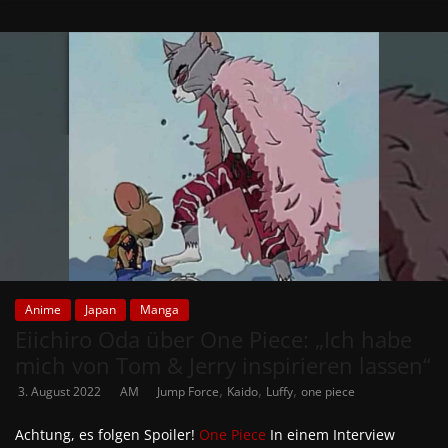
Anime
Japan
Manga
Eiichiro Oda über One Piece: „Ich habe
mich von Tom & Jerry inspirieren lassen“
,
,
,
3. August 2022
AM
Jump Force
Kaido
Luffy
one piece
Achtung, es folgen Spoiler!
One Piece
In einem Interview