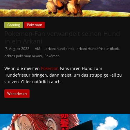
Gaming
Pokemon
Pokemon-Fan verwandelt seinen Hund
in ein Arkani
,
,
7. August 2022
AM
arkani hund tiktok
arkani Hundefriseur tiktok
,
echtes pokemon arkani
Pokémon
Wenn die meisten
Pokemon
-Fans ihren Hund zum
Hundefriseur bringen, dann meist, um das struppige Fell zu
stutzen. Oder natürlich auch,
Weiterlesen